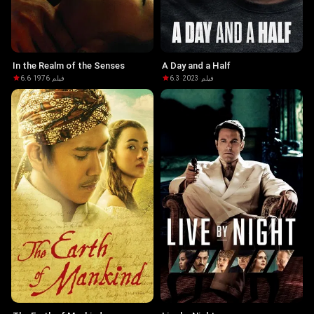
In the Realm of the Senses
A Day and a Half
6.6
·
1976
·
فيلم
6.3
·
2023
·
فيلم