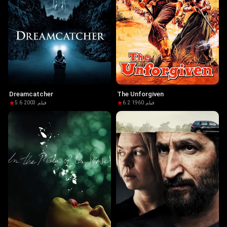
Dreamcatcher
The Unforgiven
5.6
·
2003
·
فيلم
6.2
·
1960
·
فيلم