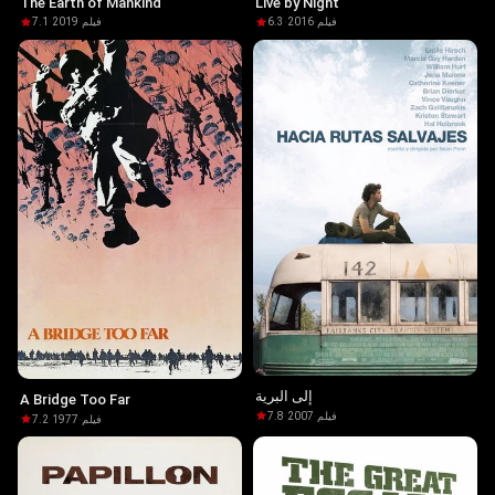
The Earth of Mankind
Live by Night
7.1
·
2019
·
فيلم
6.3
·
2016
·
فيلم
إلى البرية
A Bridge Too Far
7.8
·
2007
·
فيلم
7.2
·
1977
·
فيلم