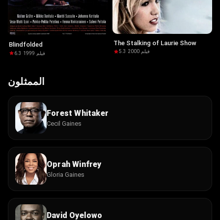
The Stalking of Laurie Show
Blindfolded
5.3
·
2000
·
فيلم
6.3
·
1999
·
فيلم
الممثلون
Forest Whitaker
Cecil Gaines
Oprah Winfrey
Gloria Gaines
David Oyelowo