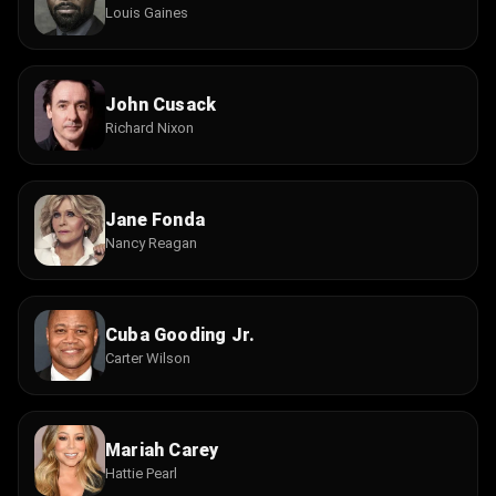
Louis Gaines
John Cusack
Richard Nixon
Jane Fonda
Nancy Reagan
Cuba Gooding Jr.
Carter Wilson
Mariah Carey
Hattie Pearl