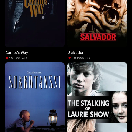
Carlito's Way
Salvador
7.8
·
1993
·
فيلم
7.0
·
1986
·
فيلم