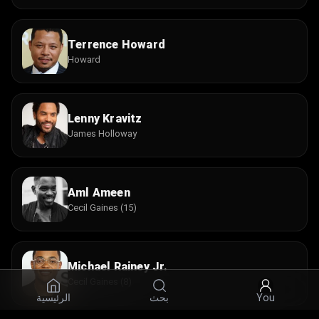
Terrence Howard
Howard
Lenny Kravitz
James Holloway
Aml Ameen
Cecil Gaines (15)
Michael Rainey Jr.
Cecil Gaines (8)
الرئيسية
بحث
You