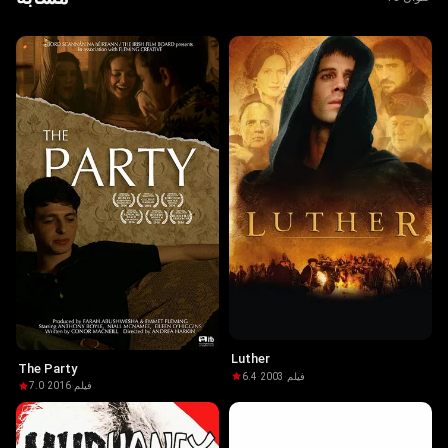
Luther
The Party
6.4
·
2003
·
فيلم
7.0
·
2016
·
فيلم