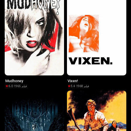
Mudhoney
Vixen!
6.0
·
1965
·
فيلم
5.4
·
1968
·
فيلم